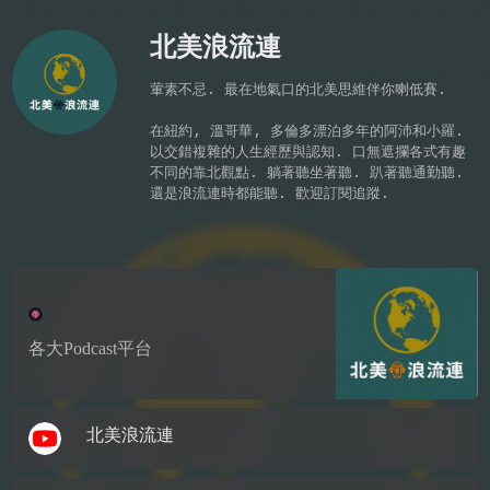
北美浪流連
葷素不忌. 最在地氣口的北美思維伴你喇低賽. 

在紐約, 溫哥華, 多倫多漂泊多年的阿沛和小羅. 
以交錯複雜的人生經歷與認知. 口無遮攔各式有趣
不同的靠北觀點. 躺著聽坐著聽. 趴著聽通勤聽. 
還是浪流連時都能聽. 歡迎訂閱追蹤.

各大Podcast平台
北美浪流連